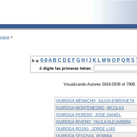
viana
>
0-9
A
B
C
D
E
F
G
H
I
J
K
L
M
N
O
P
Q
R
S
Ir a:
ó digite las primeras letras:
Visualizando Autores 5918-5938 of 7908.
QUIROGA MENACHO, SILVIA ENRIQUETA
QUIROGA MONTENEGRO, NICOLAS
QUIROGA PEREDO, JOSE DANIEL
QUIROGA RIVERO, YALILA ALEJANDRA
QUIROGA ROJAS, JORGE LUIS
QUIROGA SEGOVIA, ROMINA