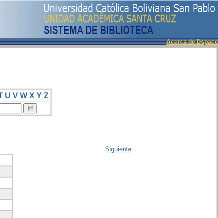
Acerca de Dspace
T
U
V
W
X
Y
Z
Siguiente