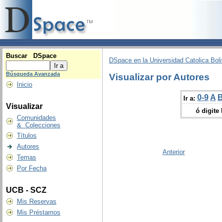
Buscar DSpace
DSpace en la Universidad Catolica Boli
Búsqueda Avanzada
Visualizar por Autores
Inicio
0-9
A
Ir a:
Visualizar
ó digite
Comunidades
& Colecciones
Títulos
Autores
Anterior
Temas
Por Fecha
UCB - SCZ
Mis Reservas
Mis Préstamos