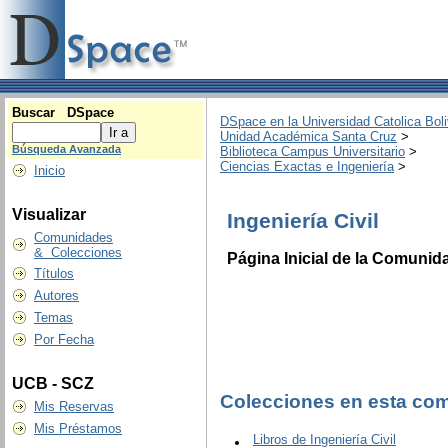
Buscar DSpace
DSpace en la Universidad Catolica Boli
Unidad Académica Santa Cruz
>
Búsqueda Avanzada
Biblioteca Campus Universitario
>
Ciencias Exactas e Ingeniería
>
Inicio
Visualizar
Ingeniería Civil
Comunidades
& Colecciones
Página Inicial de la Comunid
Títulos
Autores
Temas
Por Fecha
UCB - SCZ
Colecciones en esta co
Mis Reservas
Mis Préstamos
Libros de Ingeniería Civil