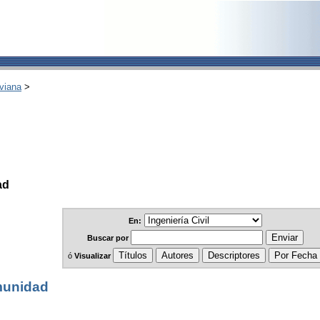
viana
>
ad
En:
Buscar
por
ó
Visualizar
munidad