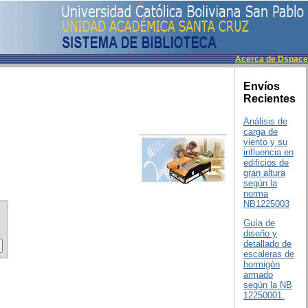
Acerca de Dspace
Envíos
Recientes
Análisis de
carga de
viento y su
influencia en
edificios de
gran altura
según la
norma
NB1225003
Guía de
diseño y
detallado de
escaleras de
hormigón
armado
según la NB
12250001.