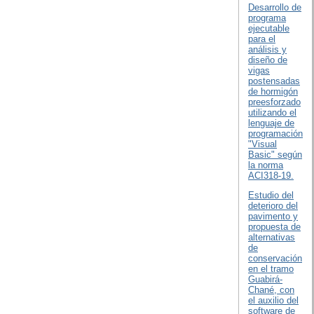
Desarrollo de
programa
ejecutable
para el
análisis y
diseño de
vigas
postensadas
de hormigón
preesforzado
utilizando el
lenguaje de
programación
"Visual
Basic" según
la norma
ACI318-19.
Estudio del
deterioro del
pavimento y
propuesta de
alternativas
de
conservación
en el tramo
Guabirá-
Chané, con
el auxilio del
software de