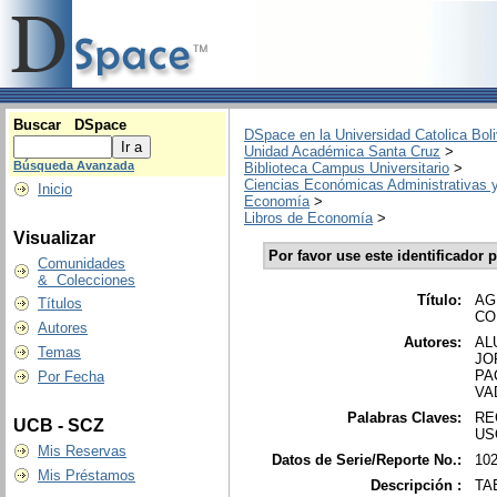
Buscar DSpace
DSpace en la Universidad Catolica Boli
Unidad Académica Santa Cruz
>
Búsqueda Avanzada
Biblioteca Campus Universitario
>
Ciencias Económicas Administrativas y
Inicio
Economía
>
Libros de Economía
>
Visualizar
Por favor use este identificador p
Comunidades
& Colecciones
Título:
AG
Títulos
CO
Autores
Autores:
AL
Temas
JO
PA
Por Fecha
VA
Palabras Claves:
RE
UCB - SCZ
US
Mis Reservas
Datos de Serie/Reporte No.:
10
Mis Préstamos
Descripción :
TAB