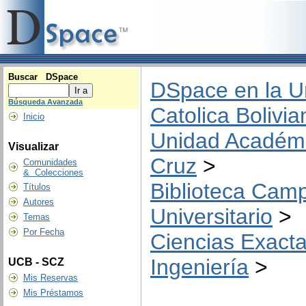
Buscar DSpace
DSpace en la U
Búsqueda Avanzada
Catolica Bolivia
Inicio
Unidad Académ
Visualizar
Cruz
>
Comunidades
& Colecciones
Biblioteca Cam
Títulos
Autores
Universitario
>
Temas
Por Fecha
Ciencias Exacta
Ingeniería
>
UCB - SCZ
Mis Reservas
Mis Préstamos