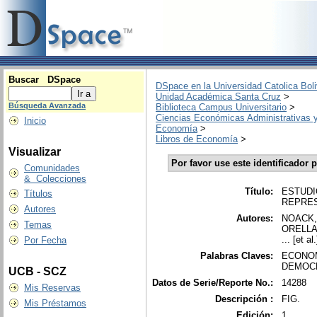
Buscar DSpace
DSpace en la Universidad Catolica Boli
Unidad Académica Santa Cruz
>
Búsqueda Avanzada
Biblioteca Campus Universitario
>
Ciencias Económicas Administrativas y
Inicio
Economía
>
Libros de Economía
>
Visualizar
Por favor use este identificador p
Comunidades
& Colecciones
Título:
ESTUDI
Títulos
REPRES
Autores
Autores:
NOACK,
Temas
ORELL
... [et al.
Por Fecha
Palabras Claves:
ECONOM
DEMOC
UCB - SCZ
Datos de Serie/Reporte No.:
14288
Mis Reservas
Descripción :
FIG.
Mis Préstamos
Edición:
1