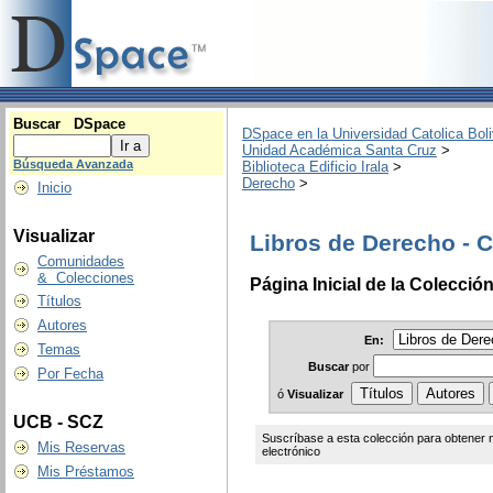
Buscar DSpace
DSpace en la Universidad Catolica Boli
Unidad Académica Santa Cruz
>
Búsqueda Avanzada
Biblioteca Edificio Irala
>
Derecho
>
Inicio
Visualizar
Libros de Derecho - 
Comunidades
& Colecciones
Página Inicial de la Colecció
Títulos
Autores
En:
Temas
Buscar
por
Por Fecha
ó
Visualizar
UCB - SCZ
Suscríbase a esta colección para obtener
Mis Reservas
electrónico
Mis Préstamos