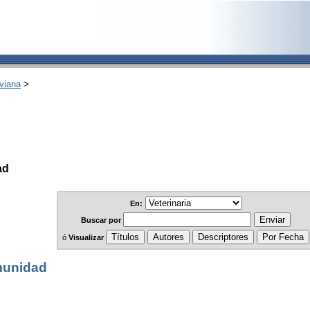
viana
>
ad
En:
Buscar
por
ó
Visualizar
munidad