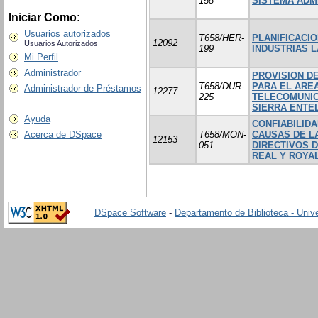
158
SISTEMA ADM
Iniciar Como:
Usuarios autorizados
T658/HER-
PLANIFICACI
12092
Usuarios Autorizados
199
INDUSTRIAS L
Mi Perfil
Administrador
PROVISION D
T658/DUR-
PARA EL ARE
Administrador de Préstamos
12277
225
TELECOMUNIC
SIERRA ENTEL
Ayuda
CONFIABILID
T658/MON-
CAUSAS DE L
Acerca de DSpace
12153
051
DIRECTIVOS 
REAL Y ROYA
DSpace Software
-
Departamento de Biblioteca - Univ