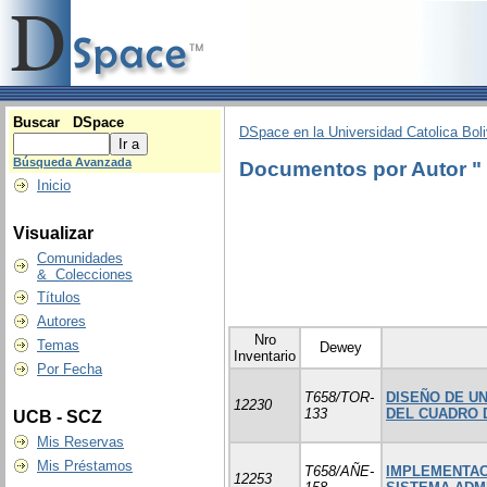
Buscar DSpace
DSpace en la Universidad Catolica Boli
Búsqueda Avanzada
Documentos por Autor " 
Inicio
Visualizar
Comunidades
& Colecciones
Títulos
Autores
Nro
Temas
Dewey
Inventario
Por Fecha
T658/TOR-
DISEÑO DE U
12230
133
DEL CUADRO 
UCB - SCZ
Mis Reservas
Mis Préstamos
T658/AÑE-
IMPLEMENTAC
12253