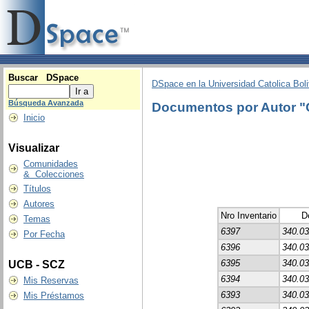
Buscar DSpace
DSpace en la Universidad Catolica Boli
Búsqueda Avanzada
Documentos por Autor
Inicio
Visualizar
Comunidades
& Colecciones
Títulos
Autores
Nro Inventario
D
Temas
6397
340.03
Por Fecha
6396
340.03
6395
340.03
UCB - SCZ
6394
340.03
Mis Reservas
6393
340.03
Mis Préstamos