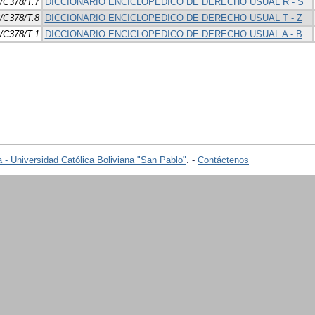
/C378/T.7
DICCIONARIO ENCICLOPEDICO DE DERECHO USUAL R - S
/C378/T.8
DICCIONARIO ENCICLOPEDICO DE DERECHO USUAL T - Z
/C378/T.1
DICCIONARIO ENCICLOPEDICO DE DERECHO USUAL A - B
 - Universidad Católica Boliviana "San Pablo"
. -
Contáctenos