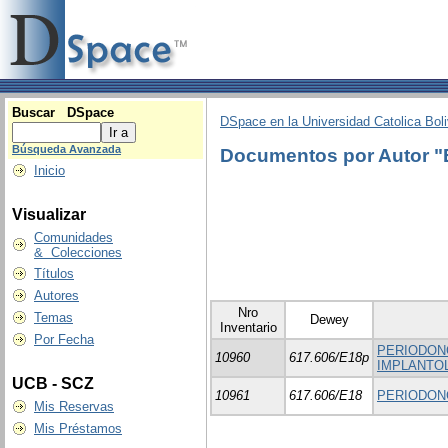
Buscar DSpace
DSpace en la Universidad Catolica Boli
Búsqueda Avanzada
Documentos por Autor
Inicio
Visualizar
Comunidades
& Colecciones
Títulos
Autores
Nro
Temas
Dewey
Inventario
Por Fecha
PERIODONC
10960
617.606/E18p
IMPLANTO
UCB - SCZ
10961
617.606/E18
PERIODONC
Mis Reservas
Mis Préstamos