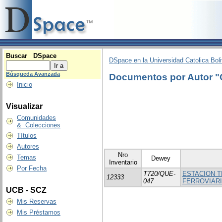
Buscar DSpace
DSpace en la Universidad Catolica Boli
Búsqueda Avanzada
Documentos por Autor
Inicio
Visualizar
Comunidades
& Colecciones
Títulos
Autores
Nro
Temas
Dewey
Inventario
Por Fecha
T720/QUE-
ESTACION T
12333
047
FERROVIAR
UCB - SCZ
Mis Reservas
Mis Préstamos