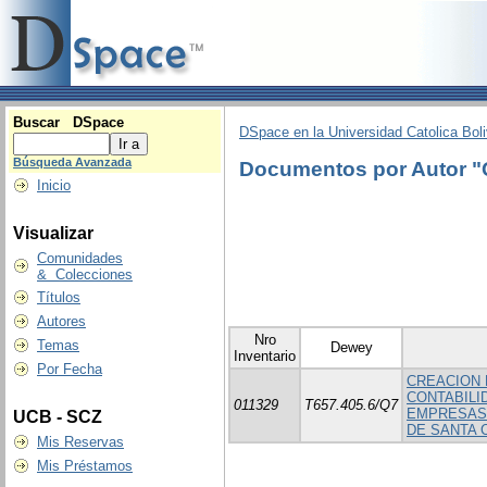
Buscar DSpace
DSpace en la Universidad Catolica Boli
Búsqueda Avanzada
Documentos por Autor 
Inicio
Visualizar
Comunidades
& Colecciones
Títulos
Autores
Nro
Temas
Dewey
Inventario
Por Fecha
CREACION 
CONTABILI
011329
T657.405.6/Q7
EMPRESAS 
UCB - SCZ
DE SANTA 
Mis Reservas
Mis Préstamos