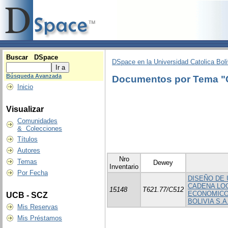
Buscar DSpace
DSpace en la Universidad Catolica Boli
Búsqueda Avanzada
Documentos por Tema 
Inicio
Visualizar
Comunidades
& Colecciones
Títulos
Autores
Nro
Temas
Dewey
Inventario
Por Fecha
DISEÑO DE 
CADENA LO
15148
T621.77/C512
ECONOMICO
UCB - SCZ
BOLIVIA S.A
Mis Reservas
Mis Préstamos