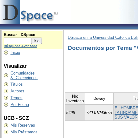
Buscar DSpace
DSpace en la Universidad Catolica Boli
Búsqueda Avanzada
Documentos por Tema 
Inicio
Visualizar
Comunidades
& Colecciones
Títulos
Autores
Nro
Temas
Dewey
Tít
Inventario
Por Fecha
EL HOMBR
5496
720.01/M357H
LATINOAME
SUS VALOR
UCB - SCZ
Mis Reservas
Mis Préstamos