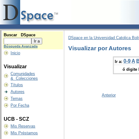
Buscar DSpace
DSpace en la Universidad Catolica Boli
Búsqueda Avanzada
Visualizar por Autores
Inicio
0-9
A
Ir a:
Visualizar
ó digite
Comunidades
& Colecciones
Títulos
Autores
Anterior
Temas
Por Fecha
UCB - SCZ
Mis Reservas
Mis Préstamos