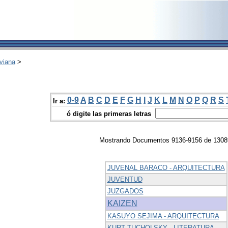
viana
>
0-9
A
B
C
D
E
F
G
H
I
J
K
L
M
N
O
P
Q
R
S
Ir a:
ó digite las primeras letras
Mostrando Documentos 9136-9156 de 1308
JUVENAL BARACO - ARQUITECTURA
JUVENTUD
JUZGADOS
KAIZEN
KASUYO SEJIMA - ARQUITECTURA
KURT TUCHOLSKY - LITERATURA