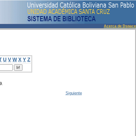
Acerca de Dspace
T
U
V
W
X
Y
Z
9.
Siguiente